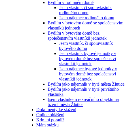
Bydlím v rodinném domě
Jsem vlastník či spoluvlastník
rodinného domu
Jsem nájemce rodinného domu
Bydlím v bytovém domě se společenstvím
vlastníků jednotek
Bydlím v bytovém domě bez
společenstvím vlastníků jednotek
Jsem vlastník, či spoluvlastník
bytového domu
Jsem vlastník bytové jednotky v
bytovém domě bez společenství
vlastníků jednotek
Jsem nájemce bytové jednotky v
bytovém domě bez společenství
vlastníků jednotek
Bydlím jako nájemník v bytě města Žlutice
Bydlím jako nájemník v bytě privátního
vlastníka
Jsem vlastníkem rekreačního objektu na
území města Žlutice
Dokumenty ke stažení
Online ohlášení
Kdo mi poradí?
Mám otázku