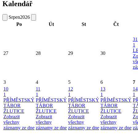
Kalendář
Srpen
2026
Po
Út
St
Čt
31
1
L
27
28
29
30
Zo
vš
zá
3
4
5
6
7
10
11
12
13
14
1
1
1
1
1
PŘÍMĚSTSKÝ
PŘÍMĚSTSKÝ
PŘÍMĚSTSKÝ
PŘÍMĚSTSKÝ
P
TÁBOR
TÁBOR
TÁBOR
TÁBOR
T
ŽLUTICE
ŽLUTICE
ŽLUTICE
ŽLUTICE
Ž
Zobrazit
Zobrazit
Zobrazit
Zobrazit
Zo
všechny
všechny
všechny
všechny
vš
záznamy ze dne
záznamy ze dne
záznamy ze dne
záznamy ze dne
zá