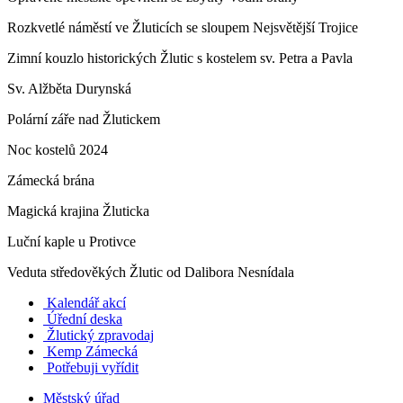
Rozkvetlé náměstí ve Žluticích se sloupem Nejsvětější Trojice
Zimní kouzlo historických Žlutic s kostelem sv. Petra a Pavla
Sv. Alžběta Durynská
Polární záře nad Žlutickem
Noc kostelů 2024
Zámecká brána
Magická krajina Žluticka
Luční kaple u Protivce
Veduta středověkých Žlutic od Dalibora Nesnídala
Kalendář akcí
Úřední deska
Žlutický zpravodaj
​
Kemp Zámecká
Potřebuji vyřídit
Městský úřad