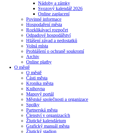
Nádoby a zámky
Svozový kalendář 2026
Online zaplacení
Povinné informace
Hospodaření města
Rozklikávací rozpočet
Odpadové hospodářství
Hlášení závad a nedostatků
Volná místa
Prohlášení o ochraně soukromí
Archiv
Online platby
O městě
O městě
Části města
Kronika města
Knihovna
Mapový portál
Městské společnosti a organizace
Spolky
Partnerská města
Členství v organizacích
Žlutické kalendárium
Grafický manuál města
Žlutický stadion