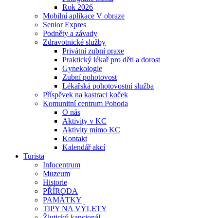
Rok 2026
Mobilní aplikace V obraze
Senior Expres
Podněty a závady
Zdravotnické služby
Privátní zubní praxe
Praktický lékař pro děti a dorost
Gynekologie
Zubní pohotovost
Lékařská pohotovostní služba
Příspěvek na kastraci koček
Komunitní centrum Pohoda
O nás
Aktivity v KC
Aktivity mimo KC
Kontakt
Kalendář akcí
Turista
Infocentrum
Muzeum
Historie
PŘÍRODA
PAMÁTKY
TIPY NA VÝLETY
Žlutický kancionál