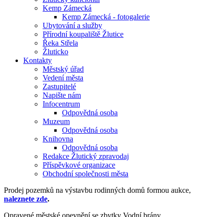
Kemp Zámecká
Kemp Zámecká - fotogalerie
Ubytování a služby
Přírodní koupaliště Žlutice
Řeka Střela
Žluticko
Kontakty
Městský úřad
Vedení města
Zastupitelé
Napište nám
Infocentrum
Odpovědná osoba
Muzeum
Odpovědná osoba
Knihovna
Odpovědná osoba
Redakce Žlutický zpravodaj
Příspěvkové organizace
Obchodní společnosti města
Prodej pozemků na výstavbu rodinných domů formou aukce,
naleznete zde
.
Opravené městské opevnění se zbytky Vodní brány