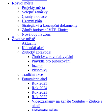
Rozvoj města
Projekty města
Veřejné zakázky
Granty a dotace
Územní plán
Strategické a koncepční dokumenty
Záměr budování VTE Žlutice
Nová obytná zóna
Život ve městě
Aktuality
Kalendář akcí
Žlutický zpravodaj
Žlutický zpravodaj-vydání
Pravidla pro publikování
Inzerce
Příspěvky
Tradiční akce
Fotogalerie akcí
Rok 2025
Rok 2024
Rok 2023
Rok 2022
Videozáznamy na kanále Youtube – Žlutice a
okolí
Fotografie města