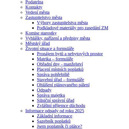
Podatelna
Kontakty
Vedení města
Zastupitelstvo města
Výbory zastupitelstva města
Podkladové materiály pro zasedání ZM
Komise starostky
Vyhlášky, nařízení a předpisy města
Městský úřad
Životní situace a formuláře
Pronájem bytů a nebytových prostor
Matrika – formuláře
Obřadní dny - manželství
Placení místních poplatků
Správa pohřebiště
Stavební úřad – formuláře
Ohlášení plánovaného pálení
Odpady
Správa majetku
Silniční správní úřad
Zvláštní příjemce důchodu
Informace odpady od roku 2025
Základní informace
Sazebník poplatků
Jsem poplatník či plátce?