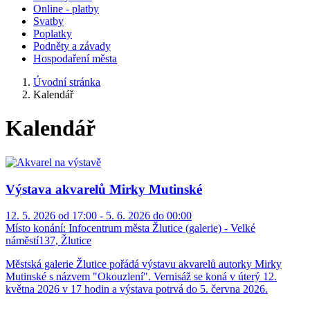
Online - platby
Svatby
Poplatky
Podněty a závady
Hospodaření města
Úvodní stránka
Kalendář
Kalendář
Výstava akvarelů Mirky Mutinské
12. 5. 2026 od 17:00 - 5. 6. 2026 do 00:00
Místo konání:
Infocentrum města Žlutice (galerie) - Velké
náměstí137, Žlutice
Městská galerie Žlutice pořádá výstavu akvarelů autorky Mirky
Mutinské s názvem "Okouzlení". Vernisáž se koná v úterý 12.
května 2026 v 17 hodin a výstava potrvá do 5. června 2026.