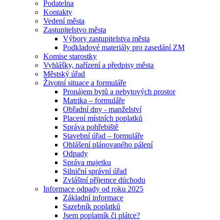
Podatelna
Kontakty
Vedení města
Zastupitelstvo města
Výbory zastupitelstva města
Podkladové materiály pro zasedání ZM
Komise starostky
Vyhlášky, nařízení a předpisy města
Městský úřad
Životní situace a formuláře
Pronájem bytů a nebytových prostor
Matrika – formuláře
Obřadní dny - manželství
Placení místních poplatků
Správa pohřebiště
Stavební úřad – formuláře
Ohlášení plánovaného pálení
Odpady
Správa majetku
Silniční správní úřad
Zvláštní příjemce důchodu
Informace odpady od roku 2025
Základní informace
Sazebník poplatků
Jsem poplatník či plátce?