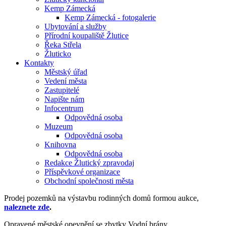
Kemp Zámecká
Kemp Zámecká - fotogalerie
Ubytování a služby
Přírodní koupaliště Žlutice
Řeka Střela
Žluticko
Kontakty
Městský úřad
Vedení města
Zastupitelé
Napište nám
Infocentrum
Odpovědná osoba
Muzeum
Odpovědná osoba
Knihovna
Odpovědná osoba
Redakce Žlutický zpravodaj
Příspěvkové organizace
Obchodní společnosti města
Prodej pozemků na výstavbu rodinných domů formou aukce,
naleznete zde
.
Opravené městské opevnění se zbytky Vodní brány