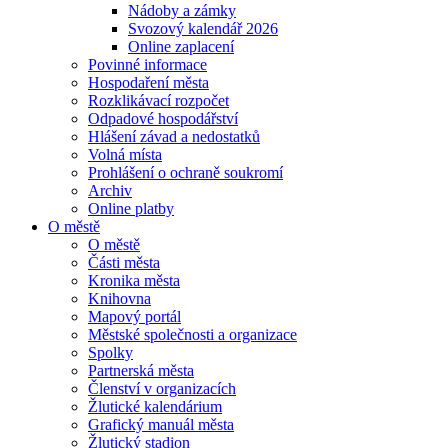
Nádoby a zámky
Svozový kalendář 2026
Online zaplacení
Povinné informace
Hospodaření města
Rozklikávací rozpočet
Odpadové hospodářství
Hlášení závad a nedostatků
Volná místa
Prohlášení o ochraně soukromí
Archiv
Online platby
O městě
O městě
Části města
Kronika města
Knihovna
Mapový portál
Městské společnosti a organizace
Spolky
Partnerská města
Členství v organizacích
Žlutické kalendárium
Grafický manuál města
Žlutický stadion