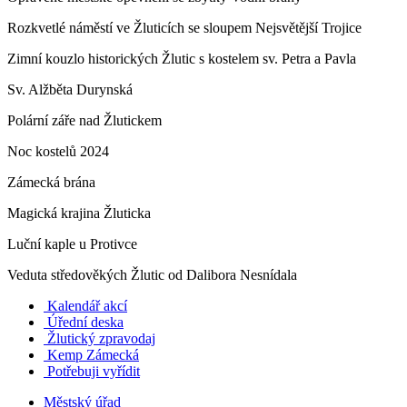
Rozkvetlé náměstí ve Žluticích se sloupem Nejsvětější Trojice
Zimní kouzlo historických Žlutic s kostelem sv. Petra a Pavla
Sv. Alžběta Durynská
Polární záře nad Žlutickem
Noc kostelů 2024
Zámecká brána
Magická krajina Žluticka
Luční kaple u Protivce
Veduta středověkých Žlutic od Dalibora Nesnídala
Kalendář akcí
Úřední deska
Žlutický zpravodaj
​
Kemp Zámecká
Potřebuji vyřídit
Městský úřad