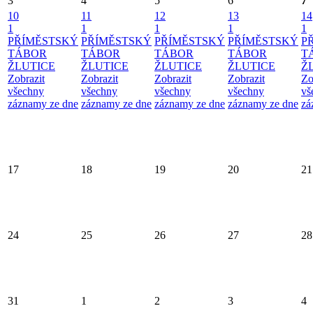
3
4
5
6
7
10
11
12
13
14
1
1
1
1
1
PŘÍMĚSTSKÝ
PŘÍMĚSTSKÝ
PŘÍMĚSTSKÝ
PŘÍMĚSTSKÝ
P
TÁBOR
TÁBOR
TÁBOR
TÁBOR
T
ŽLUTICE
ŽLUTICE
ŽLUTICE
ŽLUTICE
Ž
Zobrazit
Zobrazit
Zobrazit
Zobrazit
Zo
všechny
všechny
všechny
všechny
vš
záznamy ze dne
záznamy ze dne
záznamy ze dne
záznamy ze dne
zá
17
18
19
20
21
24
25
26
27
28
31
1
2
3
4