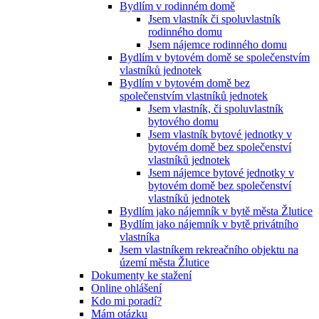
Bydlím v rodinném domě
Jsem vlastník či spoluvlastník
rodinného domu
Jsem nájemce rodinného domu
Bydlím v bytovém domě se společenstvím
vlastníků jednotek
Bydlím v bytovém domě bez
společenstvím vlastníků jednotek
Jsem vlastník, či spoluvlastník
bytového domu
Jsem vlastník bytové jednotky v
bytovém domě bez společenství
vlastníků jednotek
Jsem nájemce bytové jednotky v
bytovém domě bez společenství
vlastníků jednotek
Bydlím jako nájemník v bytě města Žlutice
Bydlím jako nájemník v bytě privátního
vlastníka
Jsem vlastníkem rekreačního objektu na
území města Žlutice
Dokumenty ke stažení
Online ohlášení
Kdo mi poradí?
Mám otázku