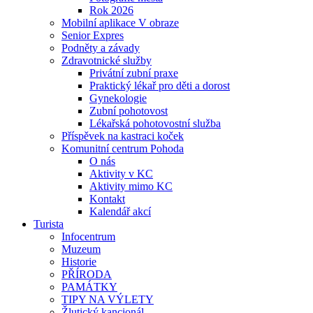
Rok 2026
Mobilní aplikace V obraze
Senior Expres
Podněty a závady
Zdravotnické služby
Privátní zubní praxe
Praktický lékař pro děti a dorost
Gynekologie
Zubní pohotovost
Lékařská pohotovostní služba
Příspěvek na kastraci koček
Komunitní centrum Pohoda
O nás
Aktivity v KC
Aktivity mimo KC
Kontakt
Kalendář akcí
Turista
Infocentrum
Muzeum
Historie
PŘÍRODA
PAMÁTKY
TIPY NA VÝLETY
Žlutický kancionál