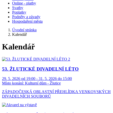
Online - platby
Svatby
Poplatky
Podněty a závady
Hospodaření města
Úvodní stránka
Kalendář
Kalendář
53. ŽLUTICKÉ DIVADELNÍ LÉTO
29. 5. 2026 od 19:00 - 31. 5. 2026 do 15:00
Místo konání:
Kulturní dům - Žlutice
ZÁPADOČESKÁ OBLASTNÍ PŘEHLÍDKA VENKOVSKÝCH
DIVADELNÍCH SOUBORŮ