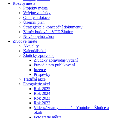
Rozvoj města
Projekty města
Veřejné zakázky
Granty a dotace
Územní plán
Strategické a koncepční dokumenty
Záměr budování VTE Žlutice
Nová obytná zóna
Život ve městě
Aktuality
Kalendář akcí
Žlutický zpravodaj
Žlutický zpravodaj-vydání
Pravidla pro publikování
Inzerce
Příspěvky
Tradiční akce
Fotogalerie akcí
Rok 2025
Rok 2024
Rok 2023
Rok 2022
Videozáznamy na kanále Youtube – Žlutice a
okolí
Fotografie města