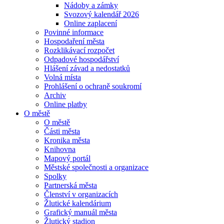
Nádoby a zámky
Svozový kalendář 2026
Online zaplacení
Povinné informace
Hospodaření města
Rozklikávací rozpočet
Odpadové hospodářství
Hlášení závad a nedostatků
Volná místa
Prohlášení o ochraně soukromí
Archiv
Online platby
O městě
O městě
Části města
Kronika města
Knihovna
Mapový portál
Městské společnosti a organizace
Spolky
Partnerská města
Členství v organizacích
Žlutické kalendárium
Grafický manuál města
Žlutický stadion