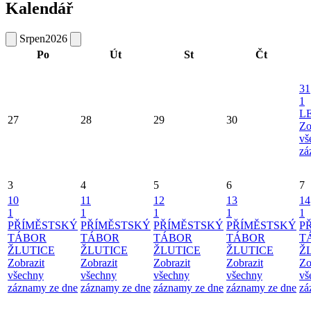
Kalendář
Srpen
2026
Po
Út
St
Čt
31
1
L
27
28
29
30
Zo
vš
zá
3
4
5
6
7
10
11
12
13
14
1
1
1
1
1
PŘÍMĚSTSKÝ
PŘÍMĚSTSKÝ
PŘÍMĚSTSKÝ
PŘÍMĚSTSKÝ
P
TÁBOR
TÁBOR
TÁBOR
TÁBOR
T
ŽLUTICE
ŽLUTICE
ŽLUTICE
ŽLUTICE
Ž
Zobrazit
Zobrazit
Zobrazit
Zobrazit
Zo
všechny
všechny
všechny
všechny
vš
záznamy ze dne
záznamy ze dne
záznamy ze dne
záznamy ze dne
zá