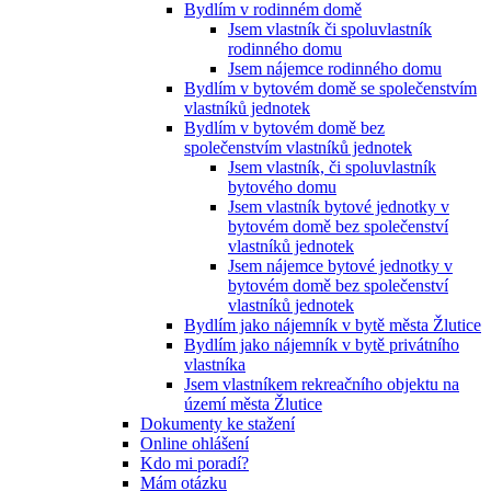
Bydlím v rodinném domě
Jsem vlastník či spoluvlastník
rodinného domu
Jsem nájemce rodinného domu
Bydlím v bytovém domě se společenstvím
vlastníků jednotek
Bydlím v bytovém domě bez
společenstvím vlastníků jednotek
Jsem vlastník, či spoluvlastník
bytového domu
Jsem vlastník bytové jednotky v
bytovém domě bez společenství
vlastníků jednotek
Jsem nájemce bytové jednotky v
bytovém domě bez společenství
vlastníků jednotek
Bydlím jako nájemník v bytě města Žlutice
Bydlím jako nájemník v bytě privátního
vlastníka
Jsem vlastníkem rekreačního objektu na
území města Žlutice
Dokumenty ke stažení
Online ohlášení
Kdo mi poradí?
Mám otázku