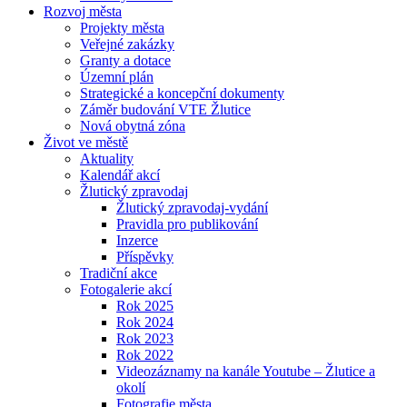
Rozvoj města
Projekty města
Veřejné zakázky
Granty a dotace
Územní plán
Strategické a koncepční dokumenty
Záměr budování VTE Žlutice
Nová obytná zóna
Život ve městě
Aktuality
Kalendář akcí
Žlutický zpravodaj
Žlutický zpravodaj-vydání
Pravidla pro publikování
Inzerce
Příspěvky
Tradiční akce
Fotogalerie akcí
Rok 2025
Rok 2024
Rok 2023
Rok 2022
Videozáznamy na kanále Youtube – Žlutice a
okolí
Fotografie města