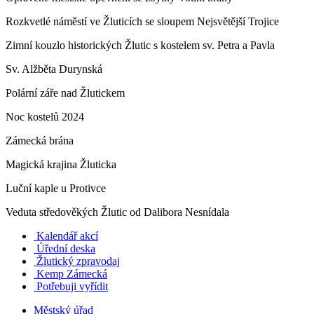
Rozkvetlé náměstí ve Žluticích se sloupem Nejsvětější Trojice
Zimní kouzlo historických Žlutic s kostelem sv. Petra a Pavla
Sv. Alžběta Durynská
Polární záře nad Žlutickem
Noc kostelů 2024
Zámecká brána
Magická krajina Žluticka
Luční kaple u Protivce
Veduta středověkých Žlutic od Dalibora Nesnídala
Kalendář akcí
Úřední deska
Žlutický zpravodaj
​
Kemp Zámecká
Potřebuji vyřídit
Městský úřad