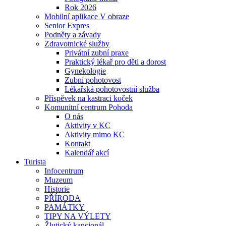
Rok 2026
Mobilní aplikace V obraze
Senior Expres
Podněty a závady
Zdravotnické služby
Privátní zubní praxe
Praktický lékař pro děti a dorost
Gynekologie
Zubní pohotovost
Lékařská pohotovostní služba
Příspěvek na kastraci koček
Komunitní centrum Pohoda
O nás
Aktivity v KC
Aktivity mimo KC
Kontakt
Kalendář akcí
Turista
Infocentrum
Muzeum
Historie
PŘÍRODA
PAMÁTKY
TIPY NA VÝLETY
Žlutický kancionál