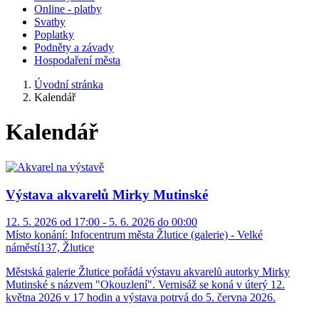
Online - platby
Svatby
Poplatky
Podněty a závady
Hospodaření města
Úvodní stránka
Kalendář
Kalendář
Výstava akvarelů Mirky Mutinské
12. 5. 2026 od 17:00 - 5. 6. 2026 do 00:00
Místo konání:
Infocentrum města Žlutice (galerie) - Velké
náměstí137, Žlutice
Městská galerie Žlutice pořádá výstavu akvarelů autorky Mirky
Mutinské s názvem "Okouzlení". Vernisáž se koná v úterý 12.
května 2026 v 17 hodin a výstava potrvá do 5. června 2026.