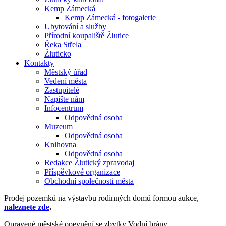
Kemp Zámecká
Kemp Zámecká - fotogalerie
Ubytování a služby
Přírodní koupaliště Žlutice
Řeka Střela
Žluticko
Kontakty
Městský úřad
Vedení města
Zastupitelé
Napište nám
Infocentrum
Odpovědná osoba
Muzeum
Odpovědná osoba
Knihovna
Odpovědná osoba
Redakce Žlutický zpravodaj
Příspěvkové organizace
Obchodní společnosti města
Prodej pozemků na výstavbu rodinných domů formou aukce,
naleznete zde
.
Opravené městské opevnění se zbytky Vodní brány