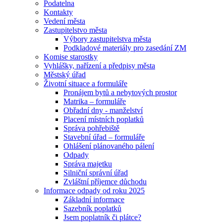
Podatelna
Kontakty
Vedení města
Zastupitelstvo města
Výbory zastupitelstva města
Podkladové materiály pro zasedání ZM
Komise starostky
Vyhlášky, nařízení a předpisy města
Městský úřad
Životní situace a formuláře
Pronájem bytů a nebytových prostor
Matrika – formuláře
Obřadní dny - manželství
Placení místních poplatků
Správa pohřebiště
Stavební úřad – formuláře
Ohlášení plánovaného pálení
Odpady
Správa majetku
Silniční správní úřad
Zvláštní příjemce důchodu
Informace odpady od roku 2025
Základní informace
Sazebník poplatků
Jsem poplatník či plátce?