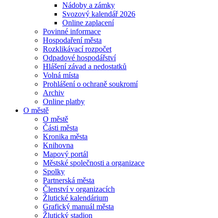
Nádoby a zámky
Svozový kalendář 2026
Online zaplacení
Povinné informace
Hospodaření města
Rozklikávací rozpočet
Odpadové hospodářství
Hlášení závad a nedostatků
Volná místa
Prohlášení o ochraně soukromí
Archiv
Online platby
O městě
O městě
Části města
Kronika města
Knihovna
Mapový portál
Městské společnosti a organizace
Spolky
Partnerská města
Členství v organizacích
Žlutické kalendárium
Grafický manuál města
Žlutický stadion