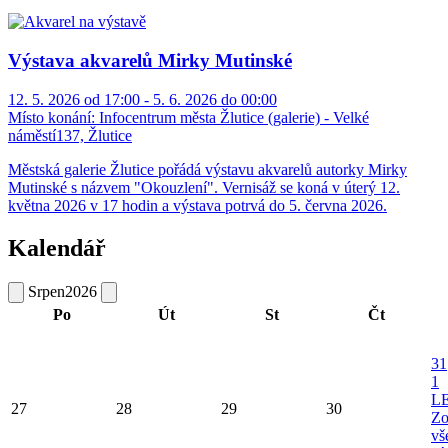
Výstava akvarelů Mirky Mutinské
12. 5. 2026 od 17:00 - 5. 6. 2026 do 00:00
Místo konání:
Infocentrum města Žlutice (galerie) - Velké
náměstí137, Žlutice
Městská galerie Žlutice pořádá výstavu akvarelů autorky Mirky
Mutinské s názvem "Okouzlení". Vernisáž se koná v úterý 12.
května 2026 v 17 hodin a výstava potrvá do 5. června 2026.
Kalendář
Srpen
2026
Po
Út
St
Čt
31
1
L
27
28
29
30
Zo
vš