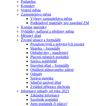
Podatelna
Kontakty
Vedení města
Zastupitelstvo města
Výbory zastupitelstva města
Podkladové materiály pro zasedání ZM
Komise starostky
Vyhlášky, nařízení a předpisy města
Městský úřad
Životní situace a formuláře
Pronájem bytů a nebytových prostor
Matrika – formuláře
Obřadní dny - manželství
Placení místních poplatků
Správa pohřebiště
Stavební úřad – formuláře
Ohlášení plánovaného pálení
Odpady
Správa majetku
Silniční správní úřad
Zvláštní příjemce důchodu
Informace odpady od roku 2025
Základní informace
Sazebník poplatků
Jsem poplatník či plátce?