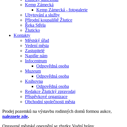
Kemp Zámecká
Kemp Zámecká - fotogalerie
Ubytování a služby
Přírodní koupaliště Žlutice
Řeka Střela
Žluticko
Kontakty
Městský úřad
Vedení města
Zastupitelé
Napište nám
Infocentrum
Odpovědná osoba
Muzeum
Odpovědná osoba
Knihovna
Odpovědná osoba
Redakce Žlutický zpravodaj
Příspěvkové organizace
Obchodní společnosti města
Prodej pozemků na výstavbu rodinných domů formou aukce,
naleznete zde
.
Opravené městské opevnění se zbytky Vodní brány