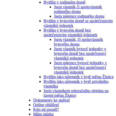
Bydlím v rodinném domě
Jsem vlastník či spoluvlastník
rodinného domu
Jsem nájemce rodinného domu
Bydlím v bytovém domě se společenstvím
vlastníků jednotek
Bydlím v bytovém domě bez
společenstvím vlastníků jednotek
Jsem vlastník, či spoluvlastník
bytového domu
Jsem vlastník bytové jednotky v
bytovém domě bez společenství
vlastníků jednotek
Jsem nájemce bytové jednotky v
bytovém domě bez společenství
vlastníků jednotek
Bydlím jako nájemník v bytě města Žlutice
Bydlím jako nájemník v bytě privátního
vlastníka
Jsem vlastníkem rekreačního objektu na
území města Žlutice
Dokumenty ke stažení
Online ohlášení
Kdo mi poradí?
Mám otázku