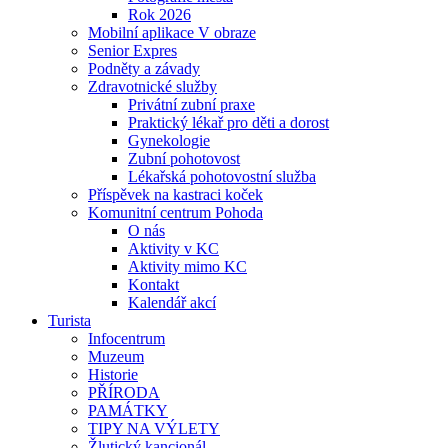
Rok 2026
Mobilní aplikace V obraze
Senior Expres
Podněty a závady
Zdravotnické služby
Privátní zubní praxe
Praktický lékař pro děti a dorost
Gynekologie
Zubní pohotovost
Lékařská pohotovostní služba
Příspěvek na kastraci koček
Komunitní centrum Pohoda
O nás
Aktivity v KC
Aktivity mimo KC
Kontakt
Kalendář akcí
Turista
Infocentrum
Muzeum
Historie
PŘÍRODA
PAMÁTKY
TIPY NA VÝLETY
Žlutický kancionál