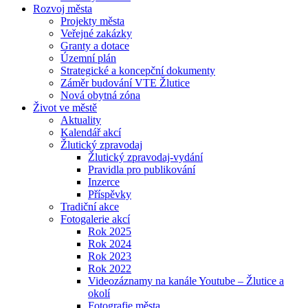
Rozvoj města
Projekty města
Veřejné zakázky
Granty a dotace
Územní plán
Strategické a koncepční dokumenty
Záměr budování VTE Žlutice
Nová obytná zóna
Život ve městě
Aktuality
Kalendář akcí
Žlutický zpravodaj
Žlutický zpravodaj-vydání
Pravidla pro publikování
Inzerce
Příspěvky
Tradiční akce
Fotogalerie akcí
Rok 2025
Rok 2024
Rok 2023
Rok 2022
Videozáznamy na kanále Youtube – Žlutice a
okolí
Fotografie města