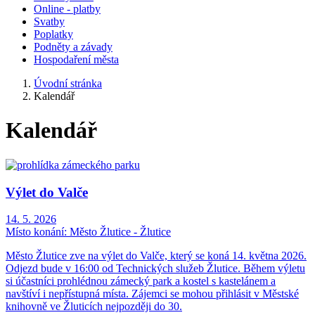
Online - platby
Svatby
Poplatky
Podněty a závady
Hospodaření města
Úvodní stránka
Kalendář
Kalendář
Výlet do Valče
14. 5. 2026
Místo konání:
Město Žlutice - Žlutice
Město Žlutice zve na výlet do Valče, který se koná 14. května 2026.
Odjezd bude v 16:00 od Technických služeb Žlutice. Během výletu
si účastníci prohlédnou zámecký park a kostel s kastelánem a
navštíví i nepřístupná místa. Zájemci se mohou přihlásit v Městské
knihovně ve Žluticích nejpozději do 30.