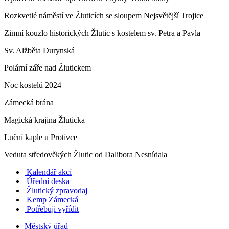
Rozkvetlé náměstí ve Žluticích se sloupem Nejsvětější Trojice
Zimní kouzlo historických Žlutic s kostelem sv. Petra a Pavla
Sv. Alžběta Durynská
Polární záře nad Žlutickem
Noc kostelů 2024
Zámecká brána
Magická krajina Žluticka
Luční kaple u Protivce
Veduta středověkých Žlutic od Dalibora Nesnídala
Kalendář akcí
Úřední deska
Žlutický zpravodaj
​
Kemp Zámecká
Potřebuji vyřídit
Městský úřad