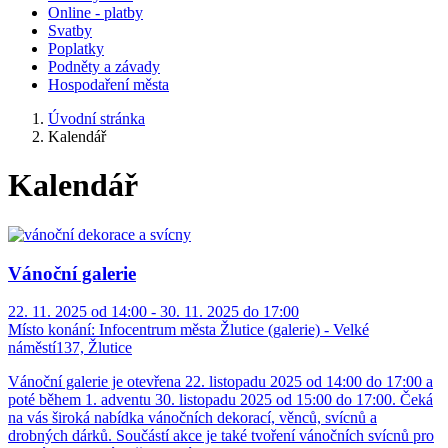
Online - platby
Svatby
Poplatky
Podněty a závady
Hospodaření města
Úvodní stránka
Kalendář
Kalendář
Vánoční galerie
22. 11. 2025 od 14:00 - 30. 11. 2025 do 17:00
Místo konání:
Infocentrum města Žlutice (galerie) - Velké
náměstí137, Žlutice
Vánoční galerie je otevřena 22. listopadu 2025 od 14:00 do 17:00 a
poté během 1. adventu 30. listopadu 2025 od 15:00 do 17:00. Čeká
na vás široká nabídka vánočních dekorací, věnců, svícnů a
drobných dárků. Součástí akce je také tvoření vánočních svícnů pro