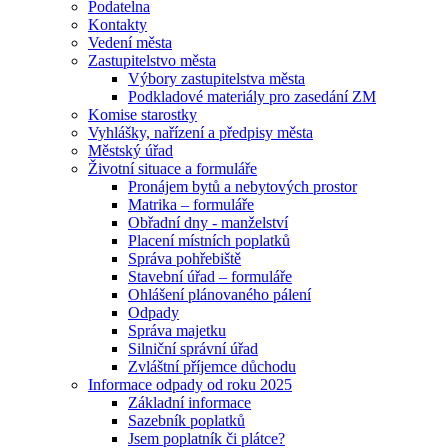
Podatelna
Kontakty
Vedení města
Zastupitelstvo města
Výbory zastupitelstva města
Podkladové materiály pro zasedání ZM
Komise starostky
Vyhlášky, nařízení a předpisy města
Městský úřad
Životní situace a formuláře
Pronájem bytů a nebytových prostor
Matrika – formuláře
Obřadní dny - manželství
Placení místních poplatků
Správa pohřebiště
Stavební úřad – formuláře
Ohlášení plánovaného pálení
Odpady
Správa majetku
Silniční správní úřad
Zvláštní příjemce důchodu
Informace odpady od roku 2025
Základní informace
Sazebník poplatků
Jsem poplatník či plátce?