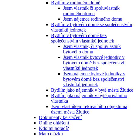
Bydlím v rodinném domě
Jsem vlastník či spoluvlastník
rodinného domu
Jsem nájemce rodinného domu
Bydlím v bytovém domě se společenstvím
vlastníků jednotek
Bydlím v bytovém domě bez
společenstvím vlastníků jednotek
Jsem vlastník, či spoluvlastník
bytového domu
Jsem vlastník bytové jednotky v
bytovém domě bez společenství
vlastníků jednotek
Jsem nájemce bytové jednotky v
bytovém domě bez společenství
vlastníků jednotek
Bydlím jako nájemník v bytě města Žlutice
Bydlím jako nájemník v bytě privátního
vlastníka
Jsem vlastníkem rekreačního objektu na
území města Žlutice
Dokumenty ke stažení
Online ohlášení
Kdo mi poradí?
Mám otázku