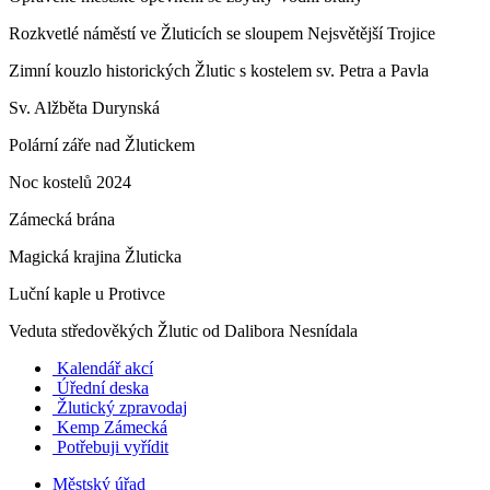
Rozkvetlé náměstí ve Žluticích se sloupem Nejsvětější Trojice
Zimní kouzlo historických Žlutic s kostelem sv. Petra a Pavla
Sv. Alžběta Durynská
Polární záře nad Žlutickem
Noc kostelů 2024
Zámecká brána
Magická krajina Žluticka
Luční kaple u Protivce
Veduta středověkých Žlutic od Dalibora Nesnídala
Kalendář akcí
Úřední deska
Žlutický zpravodaj
​
Kemp Zámecká
Potřebuji vyřídit
Městský úřad