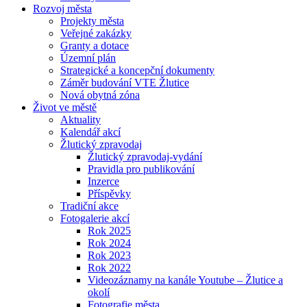
Rozvoj města
Projekty města
Veřejné zakázky
Granty a dotace
Územní plán
Strategické a koncepční dokumenty
Záměr budování VTE Žlutice
Nová obytná zóna
Život ve městě
Aktuality
Kalendář akcí
Žlutický zpravodaj
Žlutický zpravodaj-vydání
Pravidla pro publikování
Inzerce
Příspěvky
Tradiční akce
Fotogalerie akcí
Rok 2025
Rok 2024
Rok 2023
Rok 2022
Videozáznamy na kanále Youtube – Žlutice a
okolí
Fotografie města