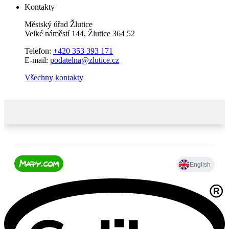
Kontakty
Městský úřad Žlutice
Velké náměstí 144, Žlutice 364 52
Telefon:
+420 353 393 171
E-mail:
podatelna@zlutice.cz
Všechny kontakty