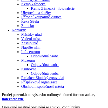
Kemp Zámecká
Kemp Zámecká - fotogalerie
Ubytování a služby
Přírodní koupaliště Žlutice
Řeka Střela
Žluticko
Kontakty
Městský úřad
Vedení města
Zastupitelé
Napište nám
Infocentrum
Odpovědná osoba
Muzeum
Odpovědná osoba
Knihovna
Odpovědná osoba
Redakce Žlutický zpravodaj
Příspěvkové organizace
Obchodní společnosti města
Prodej pozemků na výstavbu rodinných domů formou aukce,
naleznete zde
.
Opravené městské opevnění se zbytky Vodní brány