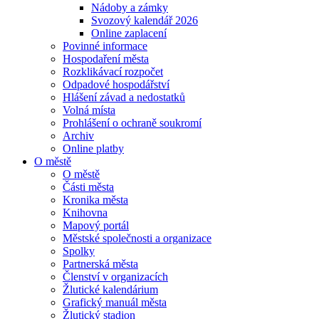
Nádoby a zámky
Svozový kalendář 2026
Online zaplacení
Povinné informace
Hospodaření města
Rozklikávací rozpočet
Odpadové hospodářství
Hlášení závad a nedostatků
Volná místa
Prohlášení o ochraně soukromí
Archiv
Online platby
O městě
O městě
Části města
Kronika města
Knihovna
Mapový portál
Městské společnosti a organizace
Spolky
Partnerská města
Členství v organizacích
Žlutické kalendárium
Grafický manuál města
Žlutický stadion