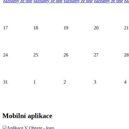
záznamy ze dne
záznamy ze dne
záznamy ze dne
záznamy ze dne
zá
17
18
19
20
21
24
25
26
27
28
31
1
2
3
4
Mobilní aplikace