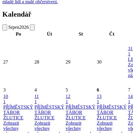
mladé lidi a malé občerstvení.
Kalendář
Srpen
2026
Po
Út
St
Čt
31
1
L
27
28
29
30
Zo
vš
zá
3
4
5
6
7
10
11
12
13
14
1
1
1
1
1
PŘÍMĚSTSKÝ
PŘÍMĚSTSKÝ
PŘÍMĚSTSKÝ
PŘÍMĚSTSKÝ
P
TÁBOR
TÁBOR
TÁBOR
TÁBOR
T
ŽLUTICE
ŽLUTICE
ŽLUTICE
ŽLUTICE
Ž
Zobrazit
Zobrazit
Zobrazit
Zobrazit
Zo
všechny
všechny
všechny
všechny
vš