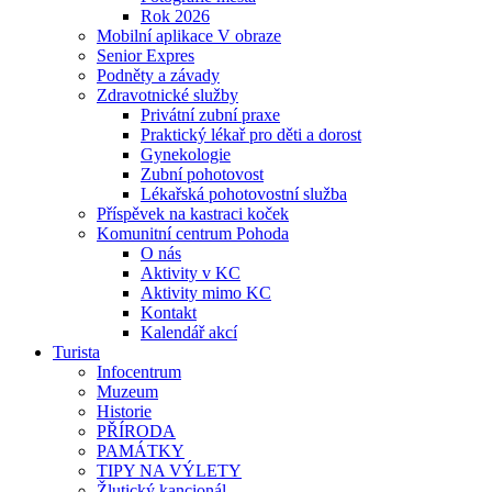
Rok 2026
Mobilní aplikace V obraze
Senior Expres
Podněty a závady
Zdravotnické služby
Privátní zubní praxe
Praktický lékař pro děti a dorost
Gynekologie
Zubní pohotovost
Lékařská pohotovostní služba
Příspěvek na kastraci koček
Komunitní centrum Pohoda
O nás
Aktivity v KC
Aktivity mimo KC
Kontakt
Kalendář akcí
Turista
Infocentrum
Muzeum
Historie
PŘÍRODA
PAMÁTKY
TIPY NA VÝLETY
Žlutický kancionál